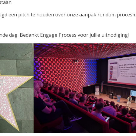
staan.
agd een pitch te houden over onze aanpak rondom proces
nde dag. Bedankt Engage Process voor jullie uitnodiging!